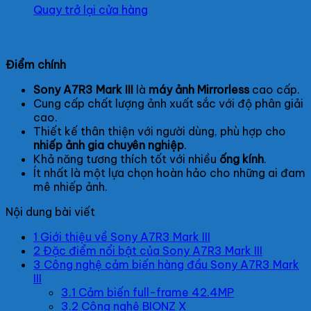
Quay trở lại cửa hàng
Điểm chính
Sony A7R3 Mark III
là
máy ảnh Mirrorless
cao cấp.
Cung cấp chất lượng ảnh xuất sắc với độ phân giải
cao.
Thiết kế thân thiện với người dùng, phù hợp cho
nhiếp ảnh gia chuyên nghiệp
.
Khả năng tương thích tốt với nhiều
ống kính
.
Ít nhất là một lựa chọn hoàn hảo cho những ai đam
mê nhiếp ảnh.
Nội dung bài viết
1
Giới thiệu về Sony A7R3 Mark III
2
Đặc điểm nổi bật của Sony A7R3 Mark III
3
Công nghệ cảm biến hàng đầu Sony A7R3 Mark
III
3.1
Cảm biến full-frame 42.4MP
3.2
Công nghệ BIONZ X