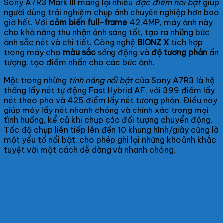
Sony A7R3 Mark III mang lại nhiều
đặc điểm nổi bật
giúp
người dùng trải nghiệm chụp ảnh chuyên nghiệp hơn bao
giờ hết. Với
cảm biến full-frame
42.4MP, máy ảnh này
cho khả năng thu nhận ánh sáng tốt, tạo ra những bức
ảnh sắc nét và chi tiết. Công nghệ
BIONZ X
tích hợp
trong máy cho
màu sắc
sống động và
độ tương phản
ấn
tượng, tạo điểm nhấn cho các bức ảnh.
Một trong những
tính năng nổi bật
của Sony A7R3 là hệ
thống lấy nét tự động Fast Hybrid AF, với 399 điểm lấy
nét theo pha và 425 điểm lấy nét tương phản. Điều này
giúp máy lấy nét nhanh chóng và chính xác trong mọi
tình huống, kể cả khi chụp các đối tượng chuyển động.
Tốc độ chụp liên tiếp lên đến 10 khung hình/giây cũng là
một yếu tố nổi bật, cho phép ghi lại những khoảnh khắc
tuyệt vời một cách dễ dàng và nhanh chóng.