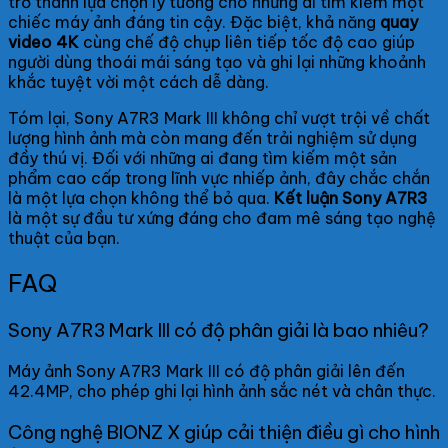
trở thành lựa chọn lý tưởng cho những ai tìm kiếm một
chiếc máy ảnh đáng tin cậy. Đặc biệt, khả năng
quay
video 4K
cùng chế độ chụp liên tiếp tốc độ cao giúp
người dùng thoái mái sáng tạo và ghi lại những khoảnh
khắc tuyệt vời một cách dễ dàng.
Tóm lại, Sony A7R3 Mark III không chỉ vượt trội về chất
lượng hình ảnh mà còn mang đến trải nghiệm sử dụng
đầy thú vị. Đối với những ai đang tìm kiếm một sản
phẩm cao cấp trong lĩnh vực nhiếp ảnh, đây chắc chắn
là một lựa chọn không thể bỏ qua.
Kết luận Sony A7R3
là một sự đầu tư xứng đáng cho đam mê sáng tạo nghệ
thuật của bạn.
FAQ
Sony A7R3 Mark III có độ phân giải là bao nhiêu?
Máy ảnh Sony A7R3 Mark III có độ phân giải lên đến
42.4MP, cho phép ghi lại hình ảnh sắc nét và chân thực.
Công nghệ BIONZ X giúp cải thiện điều gì cho hình