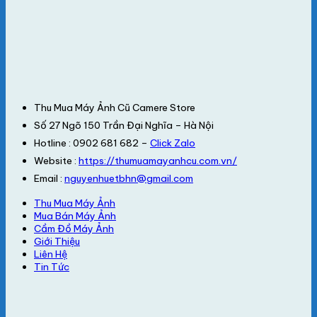
Thu Mua Máy Ảnh Cũ Camere Store
Số 27 Ngõ 150 Trần Đại Nghĩa – Hà Nội
Hotline : 0902 681 682 –
Click Zalo
Website :
https://thumuamayanhcu.com.vn/
Email :
nguyenhuetbhn@gmail.com
Thu Mua Máy Ảnh
Mua Bán Máy Ảnh
Cầm Đồ Máy Ảnh
Giới Thiệu
Liên Hệ
Tin Tức