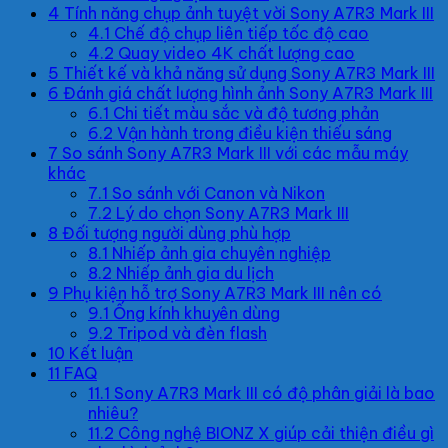
4
Tính năng chụp ảnh tuyệt vời Sony A7R3 Mark III
4.1
Chế độ chụp liên tiếp tốc độ cao
4.2
Quay video 4K chất lượng cao
5
Thiết kế và khả năng sử dụng Sony A7R3 Mark III
6
Đánh giá chất lượng hình ảnh Sony A7R3 Mark III
6.1
Chi tiết màu sắc và độ tương phản
6.2
Vận hành trong điều kiện thiếu sáng
7
So sánh Sony A7R3 Mark III với các mẫu máy
khác
7.1
So sánh với Canon và Nikon
7.2
Lý do chọn Sony A7R3 Mark III
8
Đối tượng người dùng phù hợp
8.1
Nhiếp ảnh gia chuyên nghiệp
8.2
Nhiếp ảnh gia du lịch
9
Phụ kiện hỗ trợ Sony A7R3 Mark III nên có
9.1
Ống kính khuyên dùng
9.2
Tripod và đèn flash
10
Kết luận
11
FAQ
11.1
Sony A7R3 Mark III có độ phân giải là bao
nhiêu?
11.2
Công nghệ BIONZ X giúp cải thiện điều gì