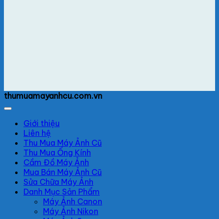
thumuamayanhcu.com.vn
Giới thiệu
Liên hệ
Thu Mua Máy Ảnh Cũ
Thu Mua Ống Kính
Cầm Đồ Máy Ảnh
Mua Bán Máy Ảnh Cũ
Sửa Chữa Máy Ảnh
Danh Mục Sản Phẩm
Máy Ảnh Canon
Máy Ảnh Nikon