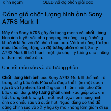
Kính ngắm
OLED với độ phân giải cao
Đánh giá chất lượng hình ảnh Sony
A7R3 Mark III
Máy ảnh Sony A7R3 gây ấn tượng mạnh với
chất lượng
hình ảnh
tuyệt vời, cho phép người dùng lưu giữ những
khoảnh khắc với độ chân thực cao. Với khả năng tái tạo
màu sắc
sống động và
độ tương phản
rõ nét, Sony
A7R3 Mark III trở thành một lựa chọn lý tưởng cho những
ai đam mê nhiếp ảnh.
Chi tiết màu sắc và độ tương phản
Chất lượng hình ảnh
của Sony A7R3 Mark III thể hiện rõ
trong từng bức ảnh. Màu sắc được thể hiện một cách
rực rỡ và tự nhiên, từ những cảnh thiên nhiên cho đến
bức chân dung.
Độ tương phản
chính xác giúp các chi
tiết trong ảnh không bị mất mát, tạo nên những hình
ảnh có chiều sâu và cuốn hút. Người dùng có thể dễ
dàng chỉnh sửa và xử lý hậu kỳ mà không làm giảm đi sự