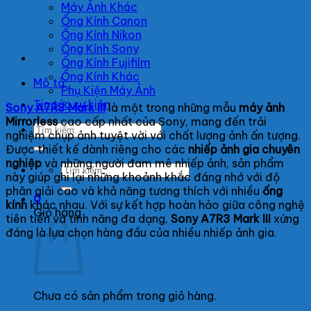
Máy Ảnh Khác
Ống Kính Canon
Ống Kính Nikon
Ống Kính Sony
Ống Kính Fujifilm
Ống Kính Khác
Mô tả
Phụ Kiện Máy Ảnh
Tin tức sự kiện
Sony A7R3 Mark III
là một trong những mẫu
máy ảnh
Mirrorless
cao cấp nhất của Sony, mang đến trải
Tìm
nghiệm chụp ảnh tuyệt vời với chất lượng ảnh ấn tượng.
kiếm:
Được thiết kế dành riêng cho các
nhiếp ảnh gia chuyên
nghiệp
và những người đam mê nhiếp ảnh, sản phẩm
Tìm
này giúp ghi lại những khoảnh khắc đáng nhớ với độ
kiếm:
phân giải cao và khả năng tương thích với nhiều
ống
0
kính
khác nhau. Với sự kết hợp hoàn hảo giữa công nghệ
Giỏ hàng
tiên tiến và tính năng đa dạng,
Sony A7R3 Mark III
xứng
đáng là lựa chọn hàng đầu của nhiều nhiếp ảnh gia.
Chưa có sản phẩm trong giỏ hàng.