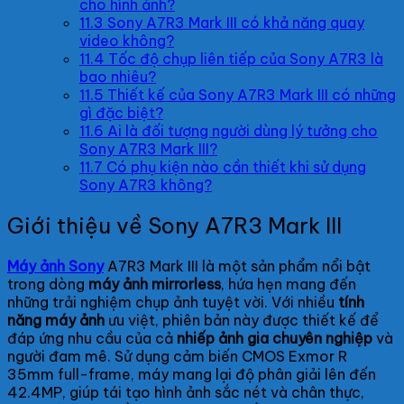
cho hình ảnh?
11.3
Sony A7R3 Mark III có khả năng quay
video không?
11.4
Tốc độ chụp liên tiếp của Sony A7R3 là
bao nhiêu?
11.5
Thiết kế của Sony A7R3 Mark III có những
gì đặc biệt?
11.6
Ai là đối tượng người dùng lý tưởng cho
Sony A7R3 Mark III?
11.7
Có phụ kiện nào cần thiết khi sử dụng
Sony A7R3 không?
Giới thiệu về Sony A7R3 Mark III
Máy ảnh Sony
A7R3 Mark III là một sản phẩm nổi bật
trong dòng
máy ảnh mirrorless
, hứa hẹn mang đến
những trải nghiệm chụp ảnh tuyệt vời. Với nhiều
tính
năng máy ảnh
ưu việt, phiên bản này được thiết kế để
đáp ứng nhu cầu của cả
nhiếp ảnh gia chuyên nghiệp
và
người đam mê. Sử dụng cảm biến CMOS Exmor R
35mm full-frame, máy mang lại độ phân giải lên đến
42.4MP, giúp tái tạo hình ảnh sắc nét và chân thực,