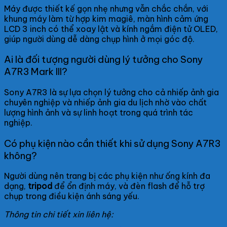
Máy được thiết kế gọn nhẹ nhưng vẫn chắc chắn, với
khung máy làm từ hợp kim magiê, màn hình cảm ứng
LCD 3 inch có thể xoay lật và kính ngắm điện tử OLED,
giúp người dùng dễ dàng chụp hình ở mọi góc độ.
Ai là đối tượng người dùng lý tưởng cho Sony
A7R3 Mark III?
Sony A7R3 là sự lựa chọn lý tưởng cho cả nhiếp ảnh gia
chuyên nghiệp và nhiếp ảnh gia du lịch nhờ vào chất
lượng hình ảnh và sự linh hoạt trong quá trình tác
nghiệp.
Có phụ kiện nào cần thiết khi sử dụng Sony A7R3
không?
Người dùng nên trang bị các phụ kiện như ống kính đa
dạng,
tripod
để ổn định máy, và đèn flash để hỗ trợ
chụp trong điều kiện ánh sáng yếu.
Thông tin chi tiết xin liên hệ: