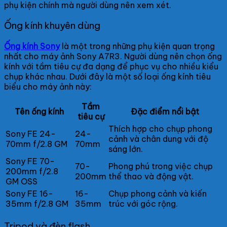
phụ kiện chính mà người dùng nên xem xét.
Ống kính khuyên dùng
Ống kính Sony
là một trong những phụ kiện quan trọng
nhất cho máy ảnh Sony A7R3. Người dùng nên chọn ống
kính với tầm tiêu cự đa dạng để phục vụ cho nhiều kiểu
chụp khác nhau. Dưới đây là một số loại ống kính tiêu
biểu cho máy ảnh này:
Tầm
Tên ống kính
Đặc điểm nổi bật
tiêu cự
Thích hợp cho chụp phong
Sony FE 24-
24-
cảnh và chân dung với độ
70mm f/2.8 GM
70mm
sáng lớn.
Sony FE 70-
70-
Phong phú trong việc chụp
200mm f/2.8
200mm
thể thao và động vật.
GM OSS
Sony FE 16-
16-
Chụp phong cảnh và kiến
35mm f/2.8 GM
35mm
trúc với góc rộng.
Tripod và đèn flash