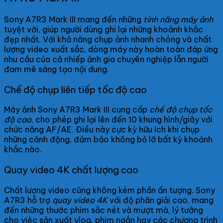
Sony A7R3 Mark III mang đến những
tính năng máy ảnh
tuyệt vời, giúp người dùng ghi lại những khoảnh khắc
đẹp nhất. Với khả năng chụp ảnh nhanh chóng và chất
lượng video xuất sắc, dòng máy này hoàn toàn đáp ứng
nhu cầu của cả nhiếp ảnh gia chuyên nghiệp lẫn người
đam mê sáng tạo nội dung.
Chế độ chụp liên tiếp tốc độ cao
Máy ảnh Sony A7R3 Mark III cung cấp
chế độ chụp tốc
độ cao
, cho phép ghi lại lên đến 10 khung hình/giây với
chức năng AF/AE. Điều này cực kỳ hữu ích khi chụp
những cảnh động, đảm bảo không bỏ lỡ bất kỳ khoảnh
khắc nào.
Quay video 4K chất lượng cao
Chất lượng video cũng không kém phần ấn tượng. Sony
A7R3 hỗ trợ
quay video 4K
với độ phân giải cao, mang
đến những thước phim sắc nét và mượt mà, lý tưởng
cho việc sản xuất vlog, phim ngắn hay các chương trình