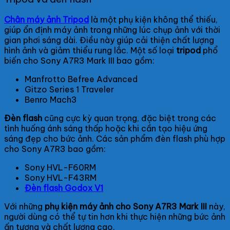
Chân máy ảnh Tripod
là một phụ kiện không thể thiếu,
giúp ổn định máy ảnh trong những lúc chụp ảnh với thời
gian phơi sáng dài. Điều này giúp cải thiện chất lượng
hình ảnh và giảm thiểu rung lắc. Một số loại
tripod
phổ
biến cho Sony A7R3 Mark III bao gồm:
Manfrotto Befree Advanced
Gitzo Series 1 Traveler
Benro Mach3
Đèn flash
cũng cực kỳ quan trọng, đặc biệt trong các
tình huống ánh sáng thấp hoặc khi cần tạo hiệu ứng
sáng đẹp cho bức ảnh. Các sản phẩm đèn flash phù hợp
cho Sony A7R3 bao gồm:
Sony HVL-F60RM
Sony HVL-F43RM
Đèn flash Godox V1
Với những
phụ kiện máy ảnh cho Sony A7R3 Mark III
này,
người dùng có thể tự tin hơn khi thực hiện những bức ảnh
ấn tượng và chất lượng cao.