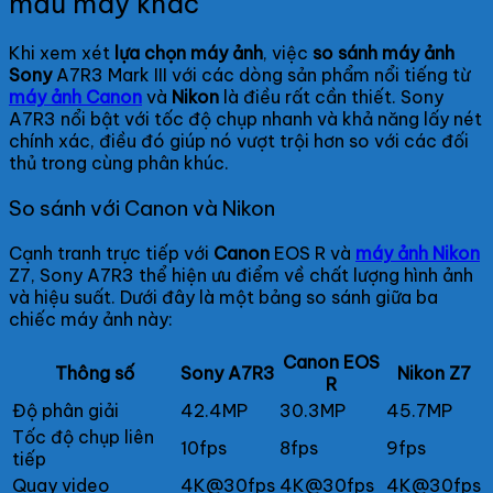
mẫu máy khác
Khi xem xét
lựa chọn máy ảnh
, việc
so sánh máy ảnh
Sony
A7R3 Mark III với các dòng sản phẩm nổi tiếng từ
máy ảnh
Canon
và
Nikon
là điều rất cần thiết. Sony
A7R3 nổi bật với tốc độ chụp nhanh và khả năng lấy nét
chính xác, điều đó giúp nó vượt trội hơn so với các đối
thủ trong cùng phân khúc.
So sánh với Canon và Nikon
Cạnh tranh trực tiếp với
Canon
EOS R và
máy ảnh
Nikon
Z7, Sony A7R3 thể hiện ưu điểm về chất lượng hình ảnh
và hiệu suất. Dưới đây là một bảng so sánh giữa ba
chiếc máy ảnh này:
Canon EOS
Thông số
Sony A7R3
Nikon Z7
R
Độ phân giải
42.4MP
30.3MP
45.7MP
Tốc độ chụp liên
10fps
8fps
9fps
tiếp
Quay video
4K@30fps
4K@30fps
4K@30fps