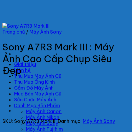
Bỏ
qua
nội
dung
Trang chủ
/
Máy Ảnh Sony
Sony A7R3 Mark III : Máy
Ảnh Cao Cấp Chụp Siêu
Giới thiệu
Đẹp
Liên hệ
Thu Mua Máy Ảnh Cũ
Thu Mua Ống Kính
Cầm Đồ Máy Ảnh
Mua Bán Máy Ảnh Cũ
Sửa Chữa Máy Ảnh
Danh Mục Sản Phẩm
Máy Ảnh Canon
Máy Ảnh Nikon
SKU:
Sony A7R3 Mark III
Danh mục:
Máy Ảnh Sony
Máy Ảnh Sony
Máy Ảnh Fujifilm