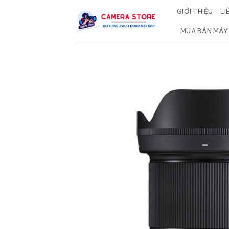
Bỏ
GIỚI THIỆU
LI
qua
nội
MUA BÁN MÁY
dung