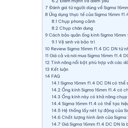
6.2
Điểm mạnh và điểm yếu
7
Đánh giá từ người dùng về Sigma 16mm
8
Ứng dụng thực tế của Sigma 16mm f1
8.1
Chụp phong cảnh
8.2
Chụp chân dung
9
Cách bảo quản ống kính Sigma 16mm 
9.1
Vệ sinh và bảo trì
10
Review Sigma 16mm f1.4 DC DN từ nh
11
Giá cả và nơi mua Sigma 16mm f1.4 
12
Tính năng nổi bật phù hợp với các d
13
Kết luận
14
FAQ
14.1
Sigma 16mm f1.4 DC DN có thể s
14.2
Ống kính Sigma 16mm f1.4 có c
14.3
Ống kính này có khả năng chụp ả
14.4
Sigma 16mm f1.4 có thể tạo hiệ
14.5
Hệ thống lấy nét tự động của S
14.6
Chất lượng hình ảnh của Sigma 
14.7
Giá Sigma 16mm f1.4 DC DN là b