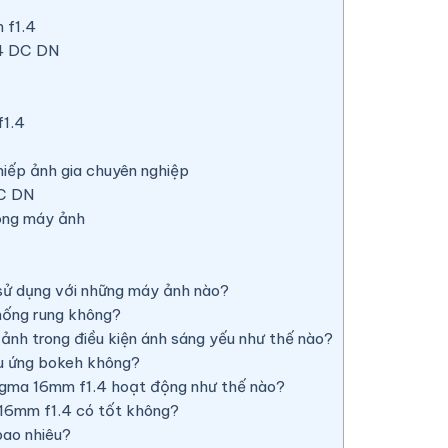
 f1.4
.4 DC DN
f1.4
iếp ảnh gia chuyên nghiệp
DC DN
òng máy ảnh
ử dụng với những máy ảnh nào?
hống rung không?
nh trong điều kiện ánh sáng yếu như thế nào?
u ứng bokeh không?
igma 16mm f1.4 hoạt động như thế nào?
16mm f1.4 có tốt không?
ao nhiêu?