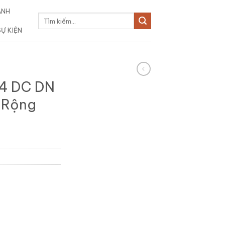
ẢNH
Tìm
kiếm:
SỰ KIỆN
.4 DC DN
 Rộng