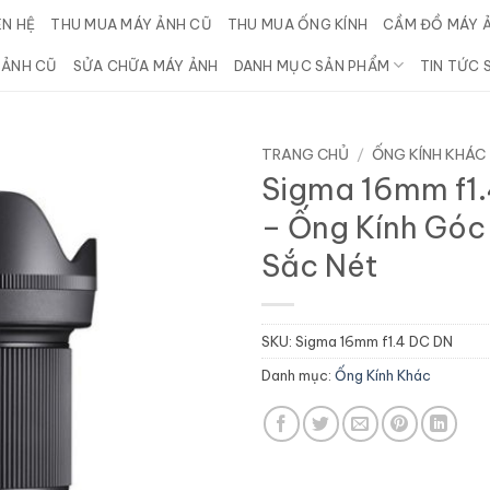
ÊN HỆ
THU MUA MÁY ẢNH CŨ
THU MUA ỐNG KÍNH
CẦM ĐỒ MÁY 
 ẢNH CŨ
SỬA CHỮA MÁY ẢNH
DANH MỤC SẢN PHẨM
TIN TỨC 
TRANG CHỦ
/
ỐNG KÍNH KHÁC
Sigma 16mm f1
– Ống Kính Góc
Sắc Nét
SKU:
Sigma 16mm f1.4 DC DN
Danh mục:
Ống Kính Khác