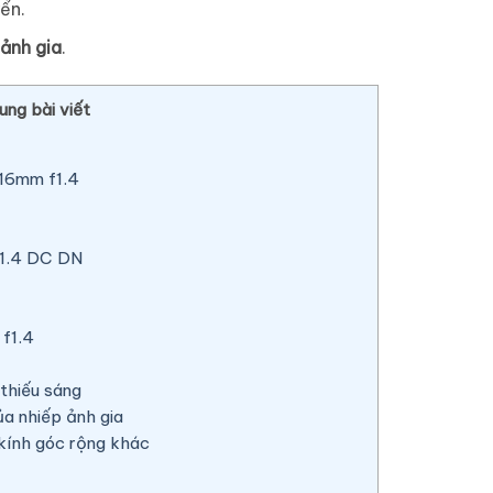
ển.
 ảnh gia
.
ung bài viết
 16mm f1.4
f1.4 DC DN
 f1.4
 thiếu sáng
a nhiếp ảnh gia
kính góc rộng khác